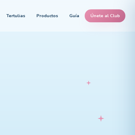
Tertulias
Productos
Guía
Únete al Club