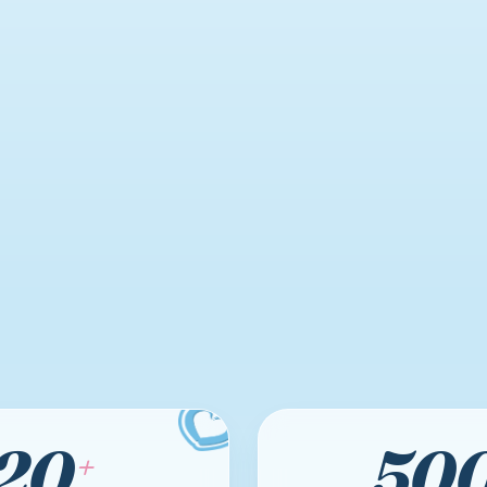
20
50
+