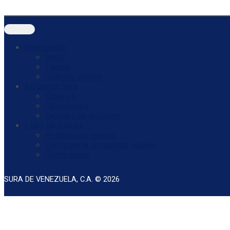
Navegación
Inicio
Tienda
Quienes somos
Mi cuenta Sura
Órdenes
Direcciones
Detalles de la cuenta
Links de interés
Políticas de retorno
Forma parte de nuestro equipo
Contáctanos
SURA DE VENEZUELA, C.A. © 2026