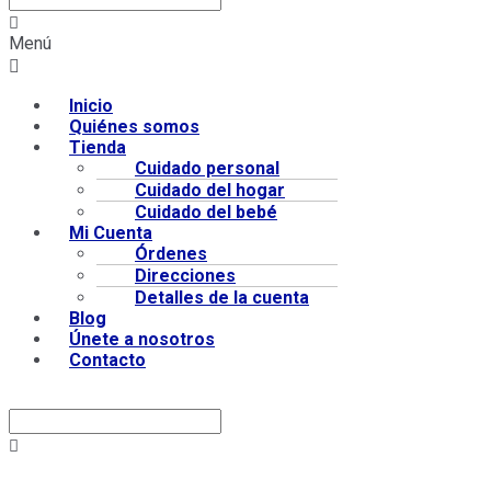
Menú
Inicio
Quiénes somos
Tienda
Cuidado personal
Cuidado del hogar
Cuidado del bebé
Mi Cuenta
Órdenes
Direcciones
Detalles de la cuenta
Blog
Únete a nosotros
Contacto