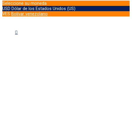
Seleccione su moneda
USD
Dólar de los Estados Unidos (US)
VES
Bolívar venezolano