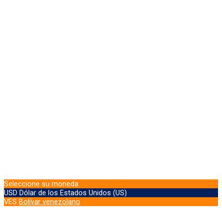
Seleccione su moneda
USD
Dólar de los Estados Unidos (US)
VES
Bolívar venezolano