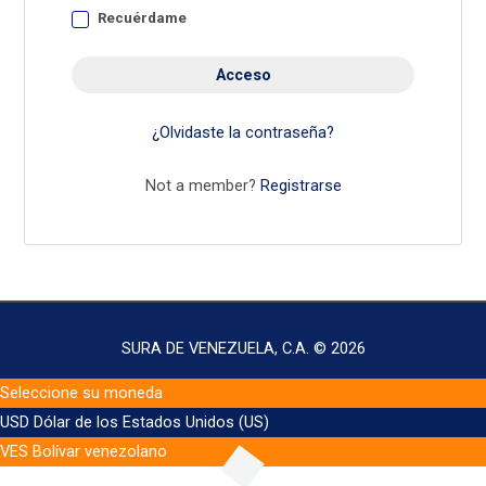
Recuérdame
Acceso
¿Olvidaste la contraseña?
Not a member?
Registrarse
SURA DE VENEZUELA, C.A. © 2026
Seleccione su moneda
USD
Dólar de los Estados Unidos (US)
VES
Bolívar venezolano