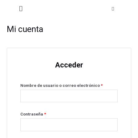
Ir
Menú
al
contenido
Obligatorio
Obligatorio
Mi cuenta
Acceder
Nombre de usuario o correo electrónico
*
Contraseña
*