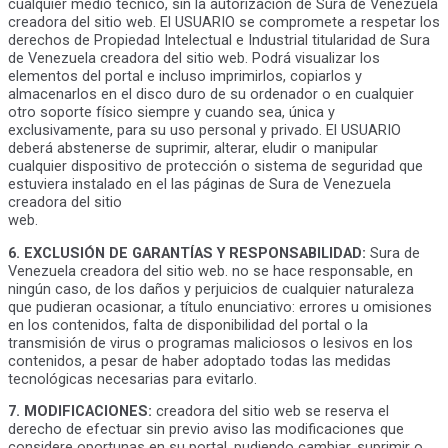
cualquier medio técnico, sin la autorización de Sura de Venezuela
creadora del sitio web. El USUARIO se compromete a respetar los
derechos de Propiedad Intelectual e Industrial titularidad de Sura
de Venezuela creadora del sitio web. Podrá visualizar los
elementos del portal e incluso imprimirlos, copiarlos y
almacenarlos en el disco duro de su ordenador o en cualquier
otro soporte físico siempre y cuando sea, única y
exclusivamente, para su uso personal y privado. El USUARIO
deberá abstenerse de suprimir, alterar, eludir o manipular
cualquier dispositivo de protección o sistema de seguridad que
estuviera instalado en el las páginas de Sura de Venezuela
creadora del sitio
web.
6. EXCLUSIÓN DE GARANTÍAS Y RESPONSABILIDAD:
Sura de
Venezuela creadora del sitio web. no se hace responsable, en
ningún caso, de los daños y perjuicios de cualquier naturaleza
que pudieran ocasionar, a título enunciativo: errores u omisiones
en los contenidos, falta de disponibilidad del portal o la
transmisión de virus o programas maliciosos o lesivos en los
contenidos, a pesar de haber adoptado todas las medidas
tecnológicas necesarias para evitarlo.
7. MODIFICACIONES:
creadora del sitio web se reserva el
derecho de efectuar sin previo aviso las modificaciones que
considere oportunas en su portal, pudiendo cambiar, suprimir o