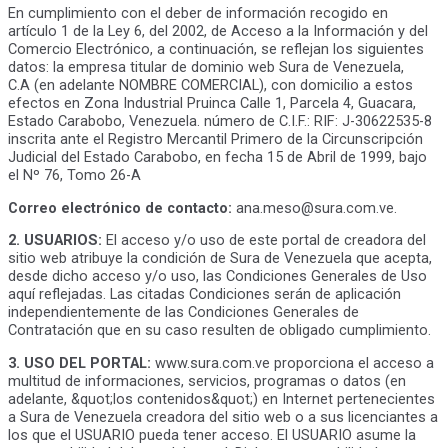
En cumplimiento con el deber de información recogido en
artículo 1 de la Ley 6, del 2002, de Acceso a la Información y del
Comercio Electrónico, a continuación, se reflejan los siguientes
datos: la empresa titular de dominio web Sura de Venezuela,
C.A (en adelante NOMBRE COMERCIAL), con domicilio a estos
efectos en Zona Industrial Pruinca Calle 1, Parcela 4, Guacara,
Estado Carabobo, Venezuela. número de C.I.F.: RIF: J-30622535-8
inscrita ante el Registro Mercantil Primero de la Circunscripción
Judicial del Estado Carabobo, en fecha 15 de Abril de 1999, bajo
el Nº 76, Tomo 26-A
Correo electrónico de contacto:
ana.meso@sura.com.ve.
2. USUARIOS:
El acceso y/o uso de este portal de creadora del
sitio web atribuye la condición de Sura de Venezuela que acepta,
desde dicho acceso y/o uso, las Condiciones Generales de Uso
aquí reflejadas. Las citadas Condiciones serán de aplicación
independientemente de las Condiciones Generales de
Contratación que en su caso resulten de obligado cumplimiento.
3. USO DEL PORTAL:
www.sura.com.ve proporciona el acceso a
multitud de informaciones, servicios, programas o datos (en
adelante, &quot;los contenidos&quot;) en Internet pertenecientes
a Sura de Venezuela creadora del sitio web o a sus licenciantes a
los que el USUARIO pueda tener acceso. El USUARIO asume la