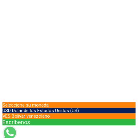
Seleccione su moneda
USD
Dólar de los Estados Unidos (US)
VES
Bolívar venezolano
Escríbenos