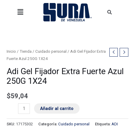
Ir
Menú
al
contenido
Adi
Inicio
/
Tienda
/
Cuidado personal
/ Adi Gel Fijador Extra
Fuerte Azul 250G 1X24
Gel
Fijador
Adi Gel Fijador Extra Fuerte Azul
Extra
250G 1X24
Fuerte
Azul
$
59,04
250G
Añadir al carrito
1X24
cantidad
SKU:
17175302
Categoría:
Cuidado personal
Etiqueta:
ADI