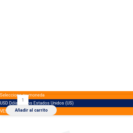
Seleccione su moneda
Diva
USD
Dólar de los Estados Unidos (US)
Protectores
Añadir al carrito
VES
Bolívar venezolano
Diarios
30
und