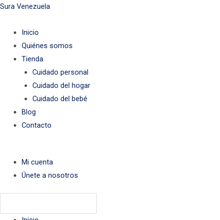
Ir
Menú
Menú
Menú
Sura Venezuela
al
Inicio
contenido
Quiénes somos
Tienda
Cuidado personal
Cuidado del hogar
Cuidado del bebé
Blog
Contacto
Mi cuenta
Únete a nosotros