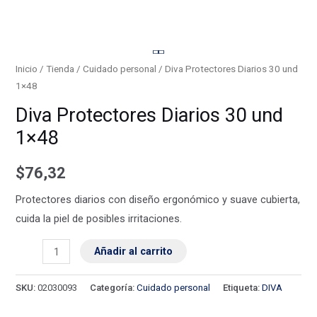
Diva
Protectores
Inicio
/
Tienda
/
Cuidado personal
/ Diva Protectores Diarios 30 und
1×48
Diarios
30
Diva Protectores Diarios 30 und
und
1×48
1x48
cantidad
$
76,32
Protectores diarios con diseño ergonómico y suave cubierta,
cuida la piel de posibles irritaciones.
Añadir al carrito
SKU:
02030093
Categoría:
Cuidado personal
Etiqueta:
DIVA