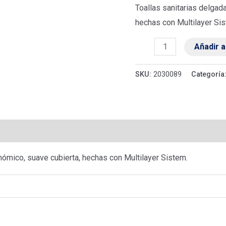
cantidad
Toallas sanitarias delgad
hechas con Multilayer Si
Añadir a
SKU:
2030089
Categoría
raciones (0)
nómico, suave cubierta, hechas con Multilayer Sistem.