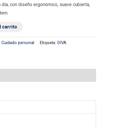
a día, con diseño ergonómico, suave cubierta,
stem.
l carrito
:
Cuidado personal
Etiqueta:
DIVA