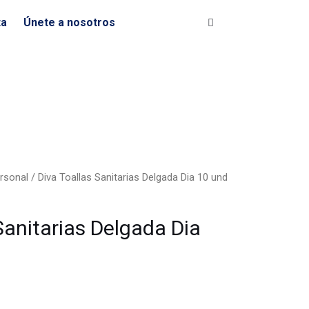
Sanitarias
ta
Únete a nosotros
Delgada
Dia
10
und
1x24
cantidad
rsonal
/ Diva Toallas Sanitarias Delgada Dia 10 und
Sanitarias Delgada Dia