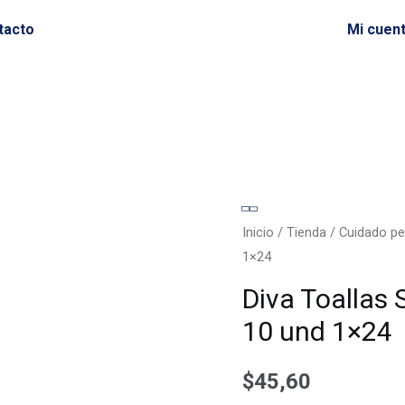
tacto
Mi cuen
Diva
Toallas
Inicio
/
Tienda
/
Cuidado pe
1×24
Sanitarias
Delgada
Diva Toallas 
Dia
10 und 1×24
10
und
$
45,60
1x24