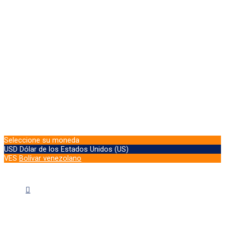
Seleccione su moneda
USD
Dólar de los Estados Unidos (US)
VES
Bolívar venezolano