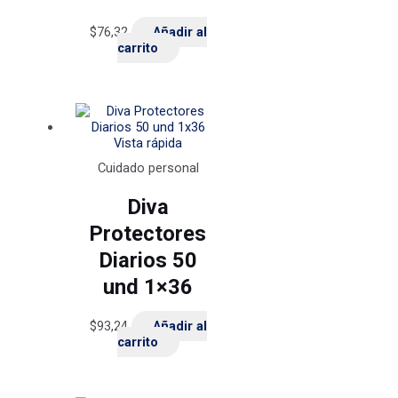
$
76,32
Añadir al
carrito
Vista rápida
Cuidado personal
Diva
Protectores
Diarios 50
und 1×36
$
93,24
Añadir al
carrito