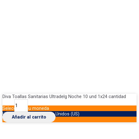
Diva Toallas Sanitarias Ultradelg Noche 10 und 1x24 cantidad
Seleccione su moneda
USD
Dólar de los Estados Unidos (US)
Añadir al carrito
VES
Bolívar venezolano