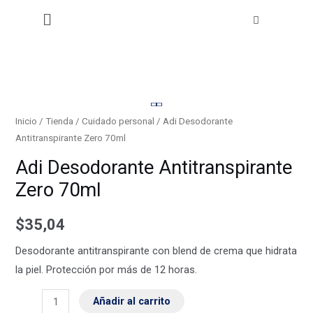
Antitranspirante
Ir
Menú
Zero
al
70ml
contenido
cantidad
Adi
Desodorante
Inicio
/
Tienda
/
Cuidado personal
/ Adi Desodorante
Antitranspirante Zero 70ml
Antitranspirante
Zero
Adi Desodorante Antitranspirante
70ml
Zero 70ml
cantidad
$
35,04
Desodorante antitranspirante con blend de crema que hidrata
la piel. Protección por más de 12 horas.
Añadir al carrito