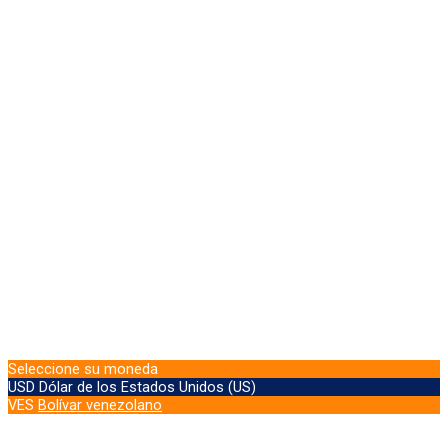
Seleccione su moneda
USD
Dólar de los Estados Unidos (US)
VES
Bolívar venezolano