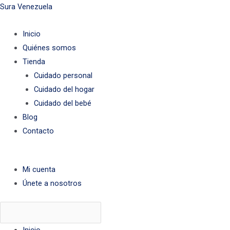
Ir
Menú
Menú
Menú
Sura Venezuela
al
Inicio
contenido
Quiénes somos
Tienda
Cuidado personal
Cuidado del hogar
Cuidado del bebé
Blog
Contacto
Mi cuenta
Únete a nosotros