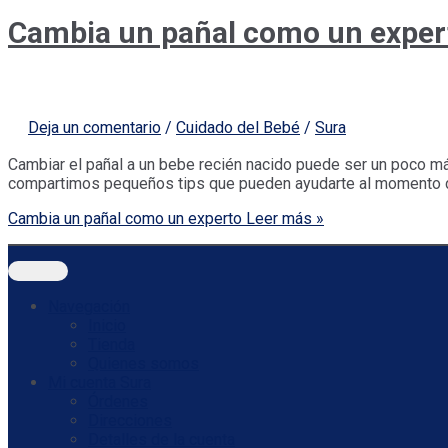
Cambia un pañal como un exper
Deja un comentario
/
Cuidado del Bebé
/
Sura
Cambiar el pañal a un bebe recién nacido puede ser un poco má
compartimos pequeños tips que pueden ayudarte al momento de
Cambia un pañal como un experto
Leer más »
Navegación
Inicio
Tienda
Quienes somos
Mi cuenta Sura
Órdenes
Direcciones
Detalles de la cuenta