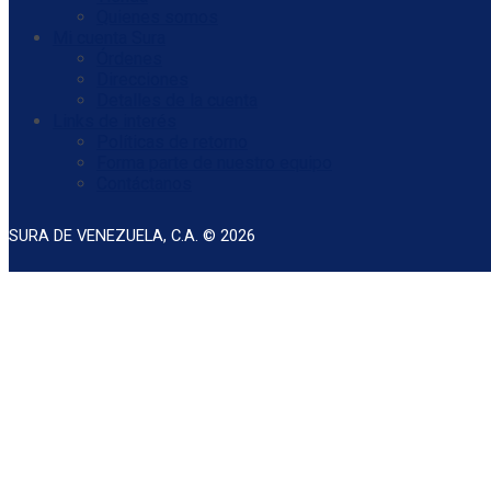
Quienes somos
Mi cuenta Sura
Órdenes
Direcciones
Detalles de la cuenta
Links de interés
Políticas de retorno
Forma parte de nuestro equipo
Contáctanos
SURA DE VENEZUELA, C.A. © 2026