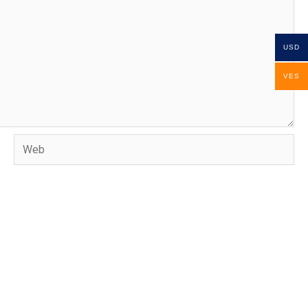
USD
VES
Web