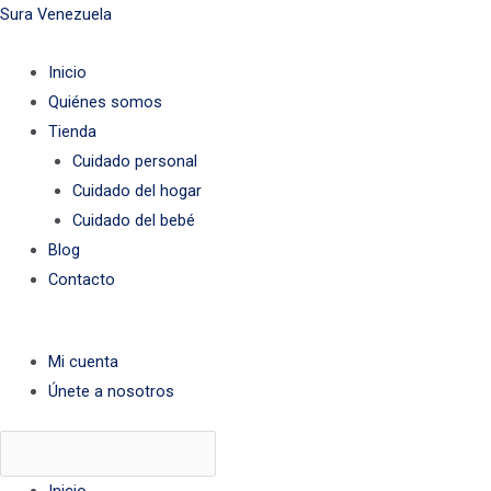
Ir
Menú
Menú
Menú
Sura Venezuela
al
Inicio
contenido
Quiénes somos
Tienda
Cuidado personal
Cuidado del hogar
Cuidado del bebé
Blog
Contacto
Mi cuenta
Únete a nosotros