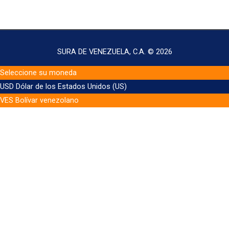
SURA DE VENEZUELA, C.A. © 2026
Seleccione su moneda
USD
Dólar de los Estados Unidos (US)
VES
Bolívar venezolano