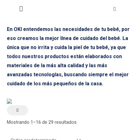
Ir
29
68
63
1
Menú
al
productos
productos
productos
producto
contenido
En OKI entendemos las necesidades de tu bebé, por
eso creamos la mejor línea de cuidado del bebé. La
única que no irrita y cuida la piel de tu bebé, ya que
todos nuestros productos están elaborados con
materiales de la más alta calidad y las más
avanzadas tecnologías, buscando siempre el mejor
cuidado de los más pequeños de la casa.
Mostrando 1–16 de 29 resultados