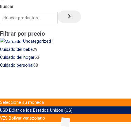
Buscar
Filtrar por precio
Uncategorized
1
Cuidado del bebé
29
Cuidado del hogar
63
Cuidado personal
68
Seleccione su moneda
USD
Dólar de los Estados Unidos (US)
VES
Bolívar venezolano