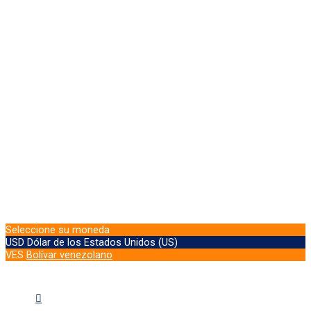
Seleccione su moneda
USD
Dólar de los Estados Unidos (US)
VES
Bolívar venezolano