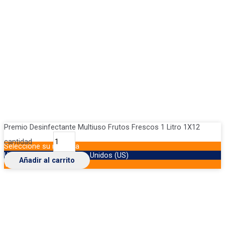
Premio Desinfectante Multiuso Frutos Frescos 1 Litro 1X12
cantidad
Seleccione su moneda
USD
Dólar de los Estados Unidos (US)
Añadir al carrito
VES
Bolívar venezolano