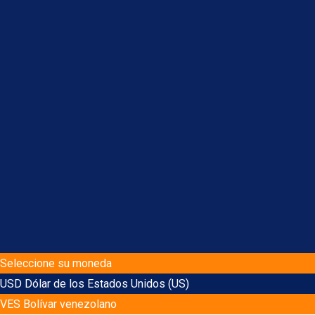
Seleccione su moneda
USD
Dólar de los Estados Unidos (US)
VES
Bolívar venezolano