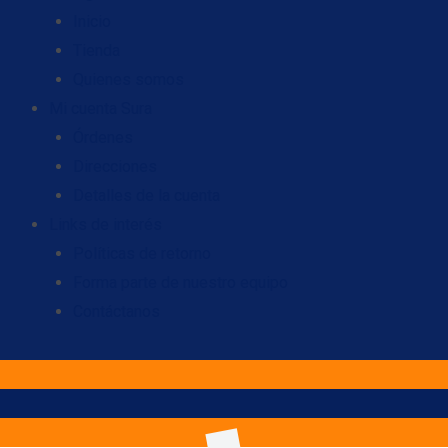
Inicio
Tienda
Quienes somos
Mi cuenta Sura
Órdenes
Direcciones
Detalles de la cuenta
Links de interés
Políticas de retorno
Forma parte de nuestro equipo
Contáctanos