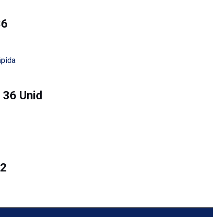
36
ápida
 36 Unid
12