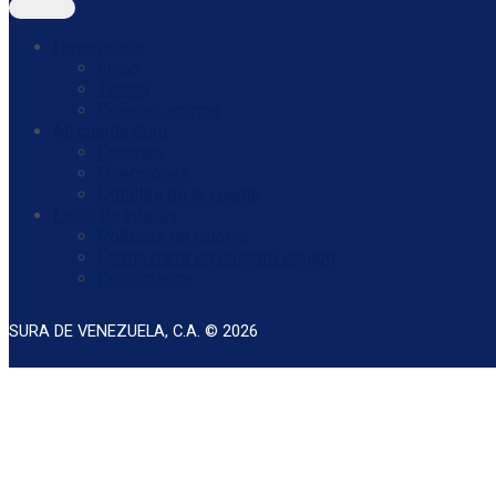
Navegación
Inicio
Tienda
Quienes somos
Mi cuenta Sura
Órdenes
Direcciones
Detalles de la cuenta
Links de interés
Políticas de retorno
Forma parte de nuestro equipo
Contáctanos
SURA DE VENEZUELA, C.A. © 2026