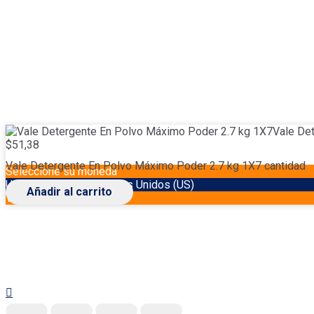
Vale De
$
51,38
Vale Detergente En Polvo Máximo Poder 2.7 kg 1X7 cantidad
Seleccione su moneda
USD
Dólar de los Estados Unidos (US)
Añadir al carrito
VES
Bolívar venezolano