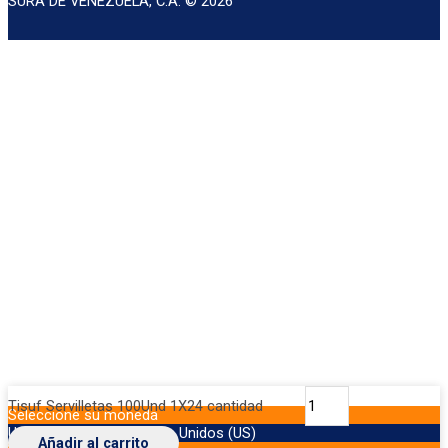
SURA DE VENEZUELA, C.A. © 2026
Tisuf Servilletas 100Und 1X24 cantidad
Seleccione su moneda
USD
Dólar de los Estados Unidos (US)
Añadir al carrito