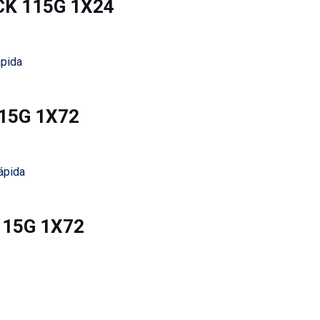
ACK 115G 1X24
ápida
115G 1X72
ápida
 115G 1X72