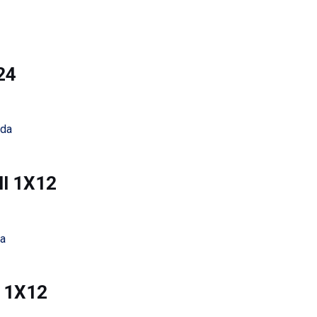
24
ida
Ml 1X12
da
l 1X12