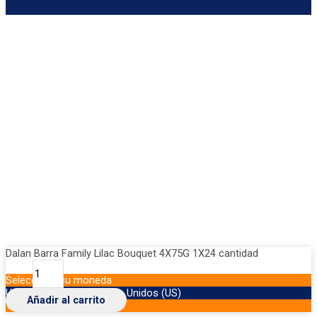
Dalan Barra Family Lilac Bouquet 4X75G 1X24 cantidad
Seleccione su moneda
USD
Dólar de los Estados Unidos (US)
Añadir al carrito
VES
Bolívar venezolano