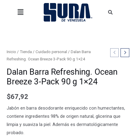
Refreshing.
Ir
Menú
Ocean
al
Breeze
contenido
3-
Pack
90
g
Dalan
Inicio
/
Tienda
/
Cuidado personal
/ Dalan Barra
1x24
Refreshing. Ocean Breeze 3-Pack 90 g 1×24
Barra
cantidad
Refreshing.
Dalan Barra Refreshing. Ocean
Ocean
Breeze 3-Pack 90 g 1×24
Breeze
3-
$
67,92
Pack
Jabón en barra desodorante enriquecido con humectantes,
90
contiene ingredientes 98% de origen natural, glicerina que
g
limpia y suaviza la piel. Además es dermatológicamente
1x24
probado.
cantidad