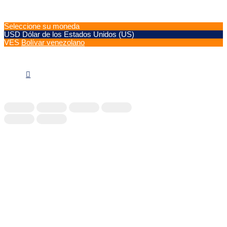
Seleccione su moneda
USD
Dólar de los Estados Unidos (US)
VES
Bolívar venezolano