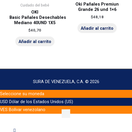
Oki Pañales Premiun
Cuidado del bebé
Grande 26 und 1×6
OKI
$
48,18
Basic Pañales Desechables
Mediano 40UND 1X5
Añadir al carrito
$
40,70
Añadir al carrito
SURA DE VENEZUELA, C.A. © 2026
Seleccione su moneda
USD
Dólar de los Estados Unidos (US)
VES
Bolívar venezolano