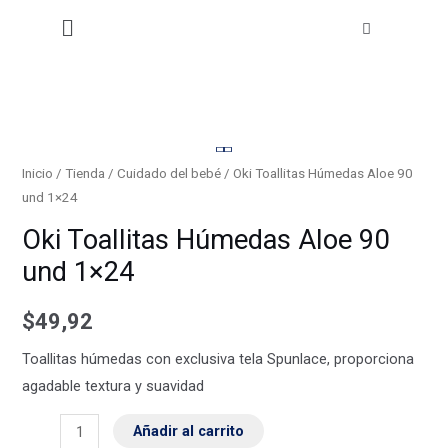
Húmedas
Ir
Menú
Aloe
al
90
contenido
und
1x24
cantidad
Oki
Toallitas
Inicio
/
Tienda
/
Cuidado del bebé
/ Oki Toallitas Húmedas Aloe 90
und 1×24
Húmedas
Aloe
Oki Toallitas Húmedas Aloe 90
90
und 1×24
und
1x24
$
49,92
cantidad
Toallitas húmedas con exclusiva tela Spunlace, proporciona
agadable textura y suavidad
Añadir al carrito