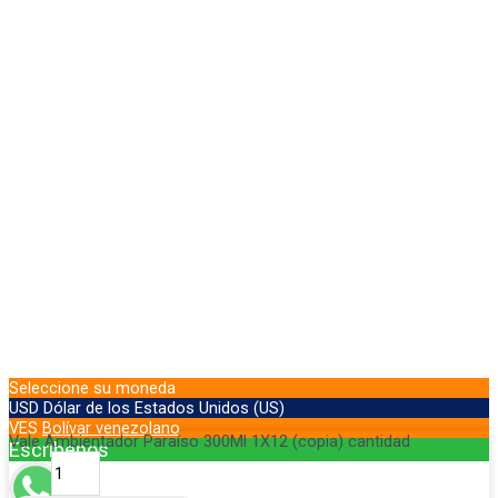
Seleccione su moneda
USD
Dólar de los Estados Unidos (US)
VES
Bolívar venezolano
Vale Ambientador Paraíso 300Ml 1X12 (copia) cantidad
Escríbenos