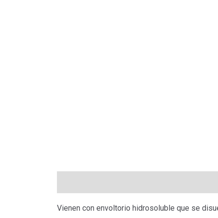
Descripción
Información adicional
Valo
Vienen con envoltorio hidrosoluble que se dis