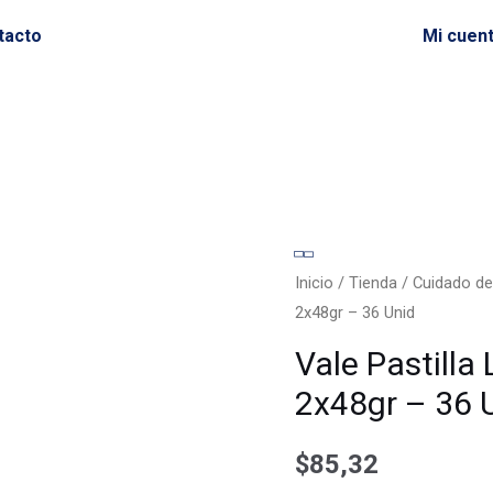
tacto
Mi cuen
Vale
Pastilla
Inicio
/
Tienda
/
Cuidado de
2x48gr – 36 Unid
Limpiadora
P/Sanitario
Vale Pastilla
2x48gr
2x48gr – 36 
-
36
$
85,32
Unid