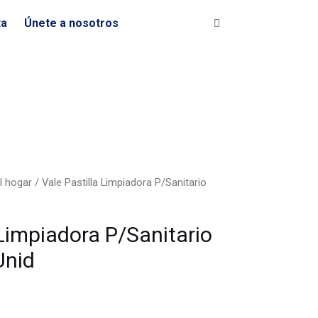
Limpiadora
ta
Únete a nosotros
P/Sanitario
2x48gr
-
36
Unid
cantidad
l hogar
/ Vale Pastilla Limpiadora P/Sanitario
 Limpiadora P/Sanitario
Unid