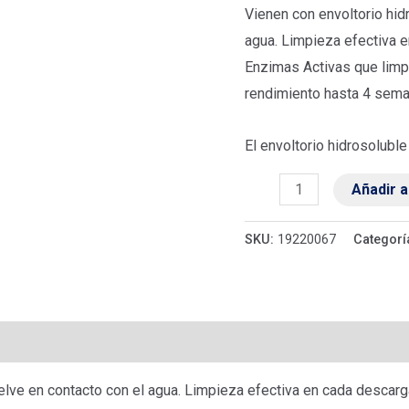
cantidad
Vienen con envoltorio hid
agua. Limpieza efectiva 
Enzimas Activas que limpi
rendimiento hasta 4 sema
El envoltorio hidrosoluble
Añadir a
SKU:
19220067
Categorí
raciones (0)
uelve en contacto con el agua. Limpieza efectiva en cada desca