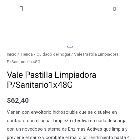
Limpiadora
Ir
Menú
P/Sanitario1x48G
al
cantidad
contenido
Vale
Pastilla
Inicio
/
Tienda
/
Cuidado del hogar
/ Vale Pastilla Limpiadora
P/Sanitario1x48G
Limpiadora
P/Sanitario1x48G
Vale Pastilla Limpiadora
cantidad
P/Sanitario1x48G
$
62,40
Vienen con envoltorio hidrosoluble que se disuelve en
contacto con el agua. Limpieza efectiva en cada descarga,
con un novedoso sistema de Enzimas Activas que limpia y
previene el sarro y combate el mal olor, rendimiento hasta 4