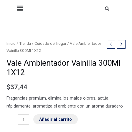
Vainilla
Ir
Menú
300Ml
al
1X12
contenido
cantidad
Vale
Inicio
/
Tienda
/
Cuidado del hogar
/ Vale Ambientador
Vainilla 300Ml 1X12
Ambientador
Vainilla
Vale Ambientador Vainilla 300Ml
300Ml
1X12
1X12
cantidad
$
37,44
Fragancias premium, elimina los malos olores, actúa
rápidamente, aromatiza el ambiente con un aroma duradero
Añadir al carrito