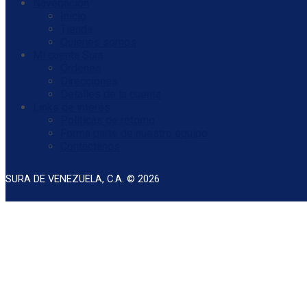
Navegación
Inicio
Tienda
Quienes somos
Mi cuenta Sura
Órdenes
Direcciones
Detalles de la cuenta
Links de interés
Políticas de retorno
Forma parte de nuestro equipo
Contáctanos
SURA DE VENEZUELA, C.A. © 2026