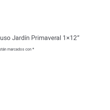
tiuso Jardín Primaveral 1×12”
están marcados con
*