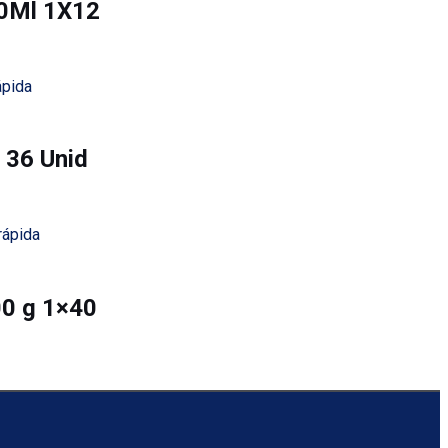
00Ml 1X12
ápida
 36 Unid
rápida
00 g 1×40