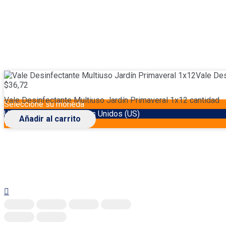
Vale Des
$
36,72
Vale Desinfectante Multiuso Jardín Primaveral 1x12 cantidad
Seleccione su moneda
USD
Dólar de los Estados Unidos (US)
Añadir al carrito
VES
Bolívar venezolano