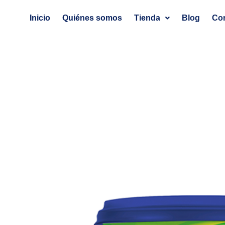
Ir
Inicio
Quiénes somos
Tienda
Blog
Co
al
contenido