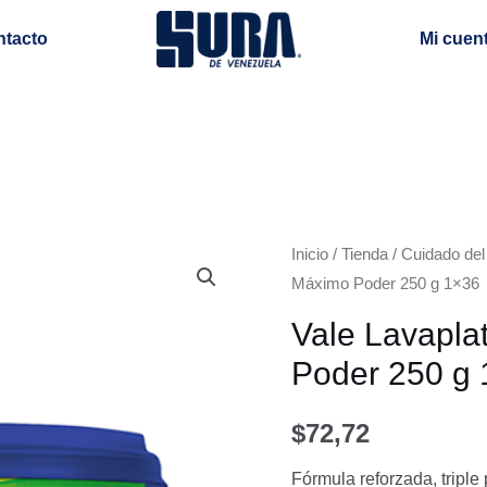
ntacto
Mi cuen
Vale
Inicio
/
Tienda
/
Cuidado del
Máximo Poder 250 g 1×36
Lavaplatos
En
Vale Lavapl
Crema
Poder 250 g
Máximo
Poder
$
72,72
250
g
Fórmula reforzada, tripl