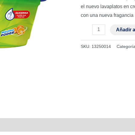
1x36
el nuevo lavaplatos en c
cantidad
con una nueva fragancia 
Añadir a
SKU:
13250014
Categorí
raciones (0)