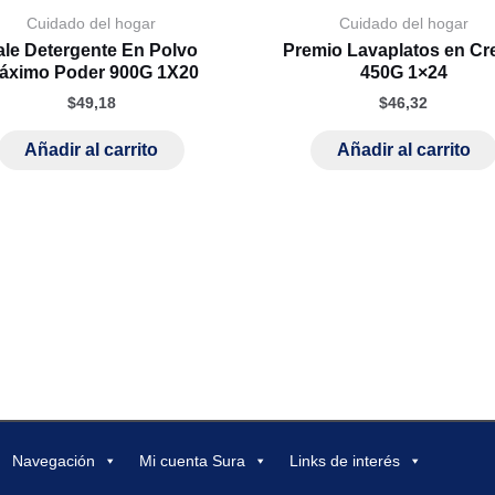
Cuidado del hogar
Cuidado del hogar
ale Detergente En Polvo
Premio Lavaplatos en C
áximo Poder 900G 1X20
450G 1×24
$
49,18
$
46,32
Añadir al carrito
Añadir al carrito
Navegación
Mi cuenta Sura
Links de interés