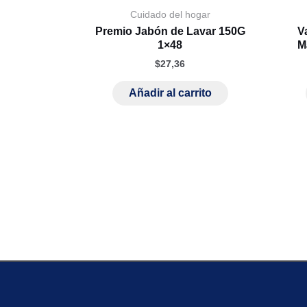
Cuidado del hogar
Premio Jabón de Lavar 150G
V
1×48
M
$
27,36
Añadir al carrito