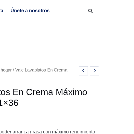
En
Crema
ta
Únete a nosotros
Máximo
Poder
250
g
1x36
cantidad
 hogar
/ Vale Lavaplatos En Crema
atos En Crema Máximo
 1×36
e poder arranca grasa con máximo rendimiento,