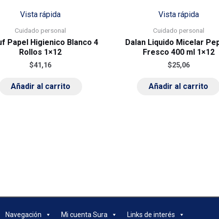
Vista rápida
Vista rápida
Cuidado personal
Cuidado personal
uf Papel Higienico Blanco 4
Dalan Liquido Micelar Pe
Rollos 1×12
Fresco 400 ml 1×12
$
41,16
$
25,06
Añadir al carrito
Añadir al carrito
Navegación
Mi cuenta Sura
Links de interés