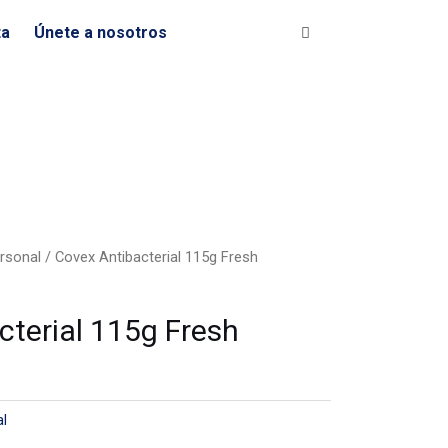
ta
Únete a nosotros
rsonal
/ Covex Antibacterial 115g Fresh
cterial 115g Fresh
al