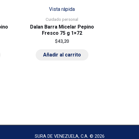
Vista rápida
Cuidado personal
pino
Dalan Barra Micelar Pepino
Fresco 75 g 1×72
$
43,20
Añadir al carrito
SURA DE VENEZUELA, C.A. © 2026