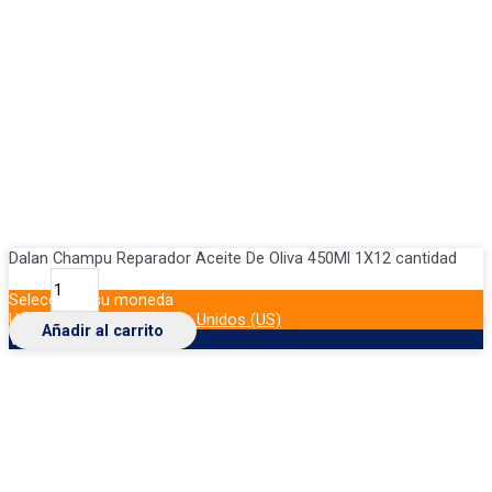
Dalan Champu Reparador Aceite De Oliva 450Ml 1X12 cantidad
Seleccione su moneda
USD
Dólar de los Estados Unidos (US)
Añadir al carrito
VES
Bolívar venezolano