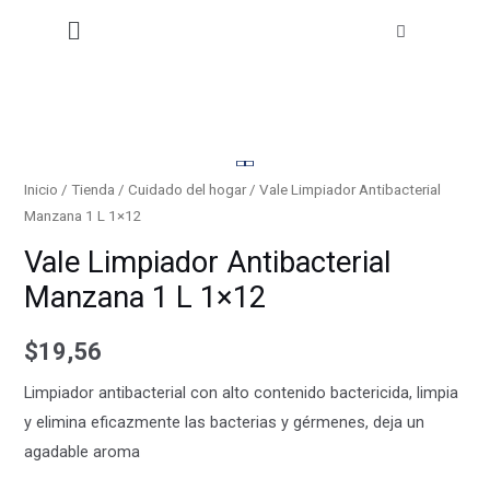
Ir
Menú
al
contenido
Inicio
/
Tienda
/
Cuidado del hogar
/ Vale Limpiador Antibacterial
Manzana 1 L 1×12
Vale Limpiador Antibacterial
Manzana 1 L 1×12
$
19,56
Limpiador antibacterial con alto contenido bactericida, limpia
y elimina eficazmente las bacterias y gérmenes, deja un
agadable aroma