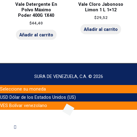
Vale Detergente En
Vale Cloro Jabonoso
Polvo Máximo
Limon 1 L 1×12
Poder 400G 1X40
$
29,52
$
44,40
Añadir al carrito
Añadir al carrito
SURA DE VENEZUELA, C.A. © 2026
Seleccione su moneda
USD
Dólar de los Estados Unidos (US)
VES
Bolívar venezolano