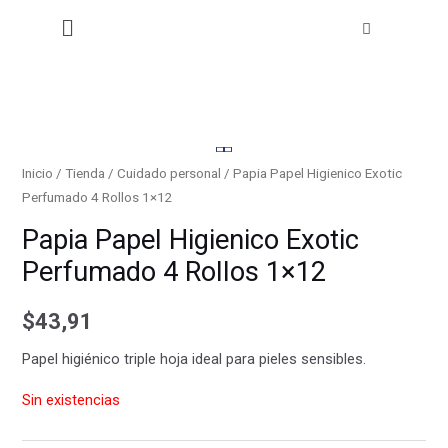
Ir
Menú
al
contenido
Inicio
/
Tienda
/
Cuidado personal
/ Papia Papel Higienico Exotic
Perfumado 4 Rollos 1×12
Papia Papel Higienico Exotic
Perfumado 4 Rollos 1×12
$
43,91
Papel higiénico triple hoja ideal para pieles sensibles.
Sin existencias