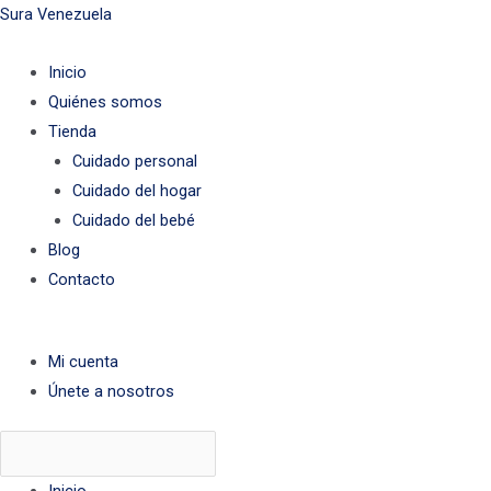
Ir
Menú
Menú
Menú
Sura Venezuela
al
Inicio
contenido
Quiénes somos
Tienda
Cuidado personal
Cuidado del hogar
Cuidado del bebé
Blog
Contacto
Mi cuenta
Únete a nosotros