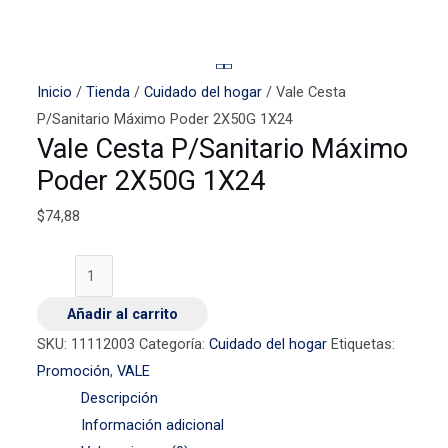
Vale
Cesta
Inicio
/
Tienda
/
Cuidado del hogar
/ Vale Cesta
P/Sanitario
P/Sanitario Máximo Poder 2X50G 1X24
Vale Cesta P/Sanitario Máximo
Máximo
Poder
Poder 2X50G 1X24
2X50G
$
74,88
1X24
cantidad
Añadir al carrito
SKU:
11112003
Categoría:
Cuidado del hogar
Etiquetas:
Promoción
,
VALE
Descripción
Información adicional