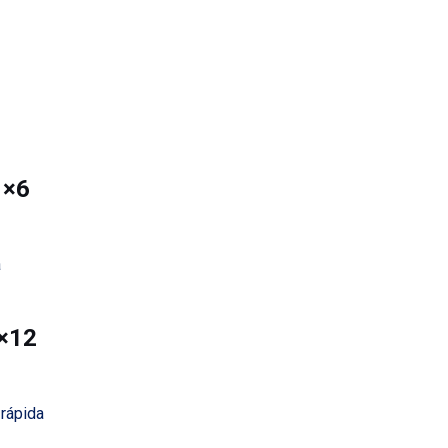
1×6
a
1×12
 rápida