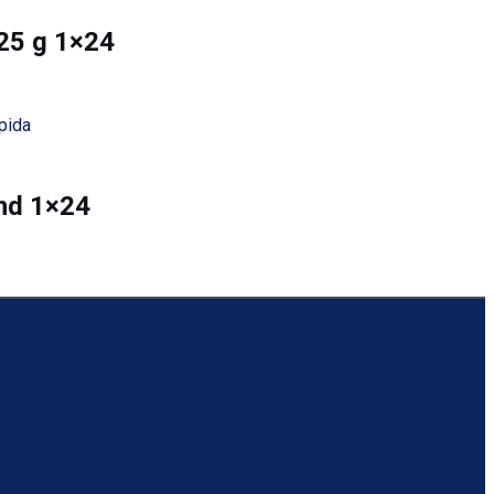
25 g 1×24
pida
und 1×24