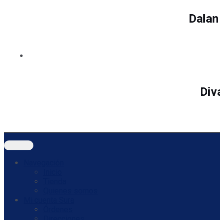
Dalan
Div
Navegación
Inicio
Tienda
Quienes somos
Mi cuenta Sura
Órdenes
Direcciones